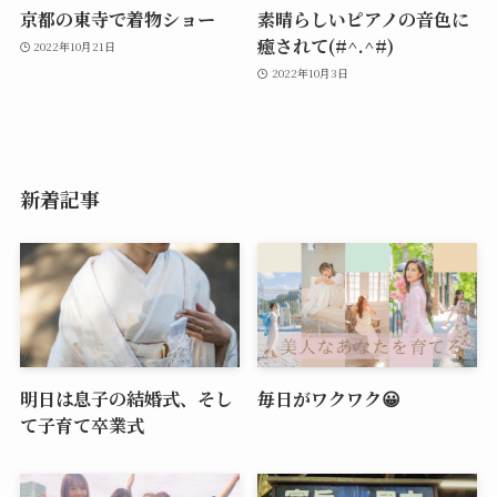
京都の東寺で着物ショー
素晴らしいピアノの音色に
癒されて(#^.^#)
2022年10月21日
2022年10月3日
新着記事
明日は息子の結婚式、そし
毎日がワクワク😀
て子育て卒業式